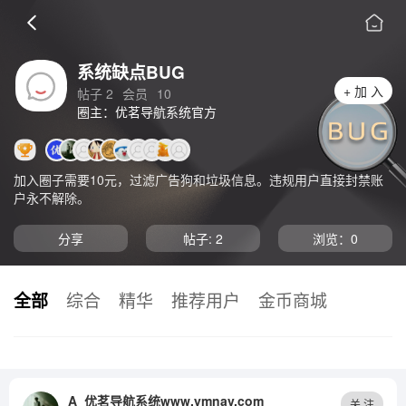
系统缺点BUG
+ 加 入
帖子 2
会员
10
圈主：优茗导航系统官方
加入圈子需要10元，过滤广告狗和垃圾信息。违规用户直接封禁账
户永不解除。
分享
帖子: 2
浏览：
0
全部
综合
精华
推荐用户
金币商城
A_优茗导航系统www.ymnav.com
关 注