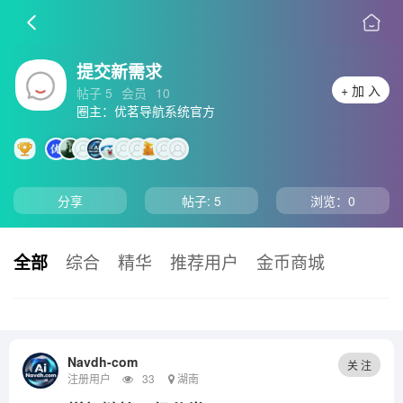
提交新需求
+ 加 入
帖子 5
会员
10
圈主：优茗导航系统官方
分享
帖子: 5
浏览：
0
全部
综合
精华
推荐用户
金币商城
Navdh-com
关 注
注册用户
33
湖南