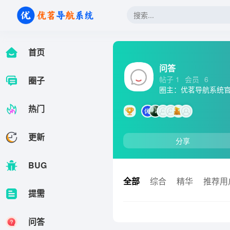
首页
.
问答
帖子 1
会员
6
圈子
圈主：优茗导航系统
热门
更新
分享
BUG
全部
综合
精华
推荐用
提需
问答