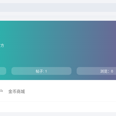
官方
帖子: 1
浏览：
0
户
金币商城